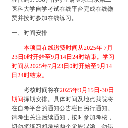
医科大学自学考试在线平台完成在线缴
费并按时参加在线练习。
一、时间安排
本项目在线缴费时间从
2025年
7
月
23
日
0时开始至
9
月
14
日
24
时结束。学习
时间从
2025年
7
月
23
日
0时开始至
9
月
14
日
24时结束。
考核时间将在
2025年
9
月
15
日
-3
0
日
期间
择期安排。具体时间及地点我院将
在自考平台的通知公告栏目另行通知。
请考生关注后续通知，按时参加考核，
切勿将练习和考核两个阶段混淆，勿错